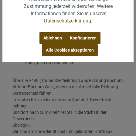
Haus (gelb rot) Hausnr. 2e
Zustimmung jederzeit widerrufen. Weitere
Informationen finden Sie in unserer
Datenschutzerklärung
.
Anfahrt aus Essen oder Mühlheim
A 40 Ausfahrt Innenstadt- West früher Stahlhausen
Ablehnen
Konfigurieren
rechts auf Wattenscheider Str./ Hansastr
Alle Cookies akzeptieren
im Kreisverkehr 1.rechts Gewerbestr.
nach 50m rechts in Stichstr. Gewerbestr letztes
Haus (gelb rot) Hausnr. 2e
Über die A448 ( früher Sheffieldring ) aus Richtung Bochum
Abfahrt Bochum West, oben an der Ampel links Richtung
Wattenscheid fahren.
Im ersten Kreisverkehr die erste Ausfahrt-Gewerbestr.
nehmen
und dort nach 50m direkt rechts in die Stichstr. der
Gewerbestr.
abbiegen.
Wir sind am Ende der Stichstr. im gelb-roten Holzhaus.