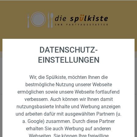
DATENSCHUTZ-
EINSTELLUNGEN
ANFAHRTSWEG: SO FINDEN SIE
Wir, die Spülkiste, möchten Ihnen die
UNS
bestmögliche Nutzung unserer Webseite
ermöglichen sowie unsere Webseite fortlaufend
verbessern. Auch können wir Ihnen damit
Anfahrt aus Bochum oder Dortmund
nutzungsbasierte Inhalte und Werbung anzeigen
und arbeiten dafür mit ausgewählten Partnern (u.
A 40 Ausfahrt Innenstadt-West früher Stahlhausen
a. Google) zusammen. Durch diese Partner
Rechts auf Wattenscheider Str./ Hansastr. folgen bis
Kreisverkehr 1.rechts auf Gewerbestr.
erhalten Sie auch Werbung auf anderen
nach 50m rechts in Stichstr. Gewerbestr letztes
Webseiten. Sie können Ihre freiwillige