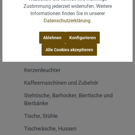
Zustimmung jederzeit widerrufen. Weitere
Besteck
Informationen finden Sie in unserer
Gläser
Datenschutzerklärung
.
Glasartikel
Ablehnen
Konfigurieren
Buffetzubehör
Alle Cookies akzeptieren
Vorleger
Kerzenleuchter
Kaffeemaschinen und Zubehör
Stehtische, Barhocker, Biertische und
Bierbänke
Tische, Stühle
Tischwäsche, Hussen